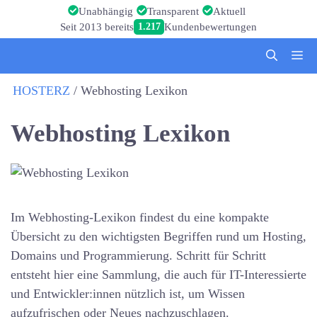
Zum
Unabhängig
Transparent
Aktuell
Inhalt
Seit 2013 bereits
1.217
Kundenbewertungen
springen
Me
HOSTERZ
/
Webhosting Lexikon
Webhosting Lexikon
Im Webhosting-Lexikon findest du eine kompakte
Übersicht zu den wichtigsten Begriffen rund um Hosting,
Domains und Programmierung. Schritt für Schritt
entsteht hier eine Sammlung, die auch für IT-Interessierte
und Entwickler:innen nützlich ist, um Wissen
aufzufrischen oder Neues nachzuschlagen.