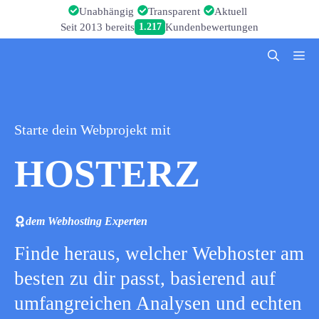
Zum
Unabhängig
Transparent
Aktuell
Inhalt
Seit 2013 bereits
1.217
Kundenbewertungen
springen
Me
Starte dein Webprojekt mit
HOSTERZ
dem Webhosting Experten
Finde heraus, welcher Webhoster am
besten zu dir passt, basierend auf
umfangreichen Analysen und echten