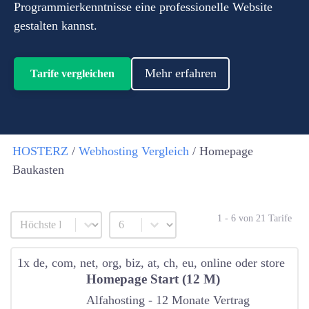
Programmierkenntnisse eine professionelle Website
gestalten kannst.
Mehr erfahren
Tarife vergleichen
HOSTERZ
/
Webhosting Vergleich
/
Homepage
Baukasten
Webhosting_Sortierung
1 - 6 von 21 Tarife
Sort content
Select number per page
1x de, com, net, org, biz, at, ch, eu, online oder store
Homepage Start (12 M)
Alfahosting - 12 Monate Vertrag