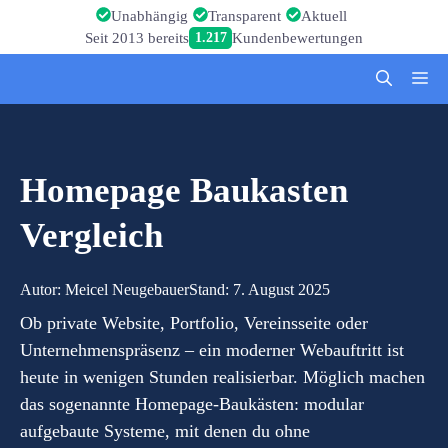
Zum
Unabhängig
Transparent
Aktuell
Inhalt
Seit 2013 bereits
1.217
Kundenbewertungen
springen
Me
Homepage Baukasten
Vergleich
Autor:
Meicel Neugebauer
Stand:
7. August 2025
Ob private Website, Portfolio, Vereinsseite oder
Unternehmenspräsenz – ein moderner Webauftritt ist
heute in wenigen Stunden realisierbar. Möglich machen
das sogenannte Homepage-Baukästen: modular
aufgebaute Systeme, mit denen du ohne