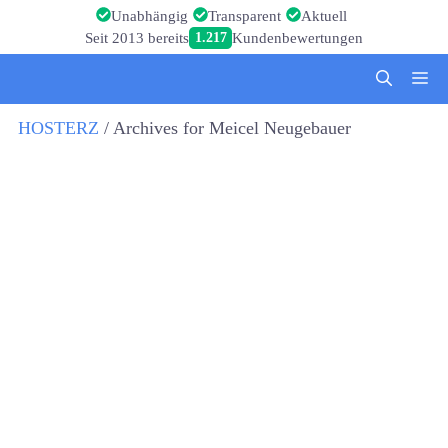
Zum
Unabhängig
Transparent
Aktuell
Inhalt
Seit 2013 bereits
1.217
Kundenbewertungen
springen
Me
HOSTERZ
/
Archives for Meicel Neugebauer