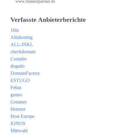
www.channelpartner.de
Verfasste Anbieterberichte
1blu
Alfahosting
ALL-INKL
checkdomain
Contabo
dogado
DomainFactory
ESTUGO
Febas
goneo
Greatnet
Hetzner
Host Europe
IONOS
Mittwald