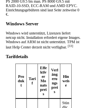
PS 2000 G9.5 bis man. PS 8000 G9.5 mit
RAID-10-SSD, ECC-RAM und AMD EPYC.
Einrichtungsgebühren sind laut Seite zeitweise 0
€.
Windows Server
Windows wird unterstützt, Lizenzen liefert
netcup nicht. Installation erfordert eigene Images.
Windows auf ARM ist nicht unterstützt. TPM ist
[33]
laut Help Center derzeit nicht verfügbar.
Tarifdetails
Effe
Verl
ktiv
äng
Pro
er
Hin
Tari
eru
duk
Mo
weis
f
ngs
t
nats
e
prei
prei
s
s
Stün
dlic