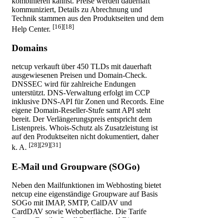
kombinieren kannst. Preise werden dauerhaft
kommuniziert, Details zu Abrechnung und
Technik stammen aus den Produktseiten und dem
[16][18]
Help Center.
Domains
netcup verkauft über 450 TLDs mit dauerhaft
ausgewiesenen Preisen und Domain-Check.
DNSSEC wird für zahlreiche Endungen
unterstützt. DNS-Verwaltung erfolgt im CCP
inklusive DNS-API für Zonen und Records. Eine
eigene Domain-Reseller-Stufe samt API steht
bereit. Der Verlängerungspreis entspricht dem
Listenpreis. Whois-Schutz als Zusatzleistung ist
auf den Produktseiten nicht dokumentiert, daher
[28][29][31]
k. A.
E-Mail und Groupware (SOGo)
Neben den Mailfunktionen im Webhosting bietet
netcup eine eigenständige Groupware auf Basis
SOGo mit IMAP, SMTP, CalDAV und
CardDAV sowie Weboberfläche. Die Tarife