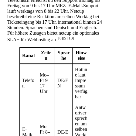
Telefonisch erreichst du den Support Montag bis
Freitag von 9 bis 17 Uhr MEZ. E-Mail-Support
läuft werktags von 8 bis 22 Uhr. Netcup
beschreibt eine Reaktion am selben Werktag bei
Ticketeingang bis 17 Uhr, international binnen 24
Stunden. Sprachen sind Deutsch und Englisch.
Für höhere Zusagen bietet netcup ein optionales
[6][5][13]
SLA+ für Webhosting an.
Zeite
Sprac
Hinw
Kanal
n
he
eise
Hotlin
Mo–
e laut
Telefo
Fr 9–
DE/E
Impre
n
17
N
ssum
Uhr
verfüg
bar
Antw
ortver
sprech
en am
Mo–
E-
selben
Fr 8–
DE/E
Mail/
Werkt