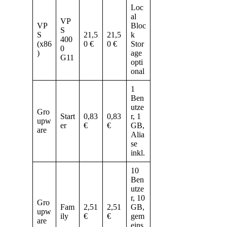
Loc
al
VP
VP
Bloc
S
S
21,5
21,5
k
400
(x86
0 €
0 €
Stor
0
)
age
G11
opti
onal
1
Ben
utze
Gro
Start
0,83
0,83
r, 1
upw
er
€
€
GB,
are
Alia
se
inkl.
10
Ben
utze
r, 10
Gro
Fam
2,51
2,51
GB,
upw
ily
€
€
gem
are
eins