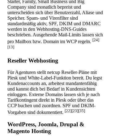
Starter, Family, Small Business und Big
Company sind monatlich bepreist und
unterscheiden sich über Benutzerzahl, Aliase und
Speicher. Spam- und Virenfilter sind
standardmäßig aktiv, SPF, DKIM und DMARC
werden in den Webhosting-DNS-Guides
beschrieben. Ausgehende Mail-Limits lassen sich
[24]
pro Mailbox bzw. Domain im WCP regeln.
[13]
Reseller Webhosting
Für Agenturen stellt netcup Reseller-Pläne mit
Plesk und White-Label-Funktion bereit. Du legst
Kundenaccounts an, arbeitest mandantenfähig
und kannst dich bei Bedarf in Kundensichten
einloggen. Externe Domains lassen sich je nach
Tarifkontingent direkt in Plesk oder über das
CCP buchen und zuordnen. SPF und DKIM-
[22][23][35]
Vorgaben sind dokumentiert.
WordPress, Joomla, Drupal &
Magento Hosting