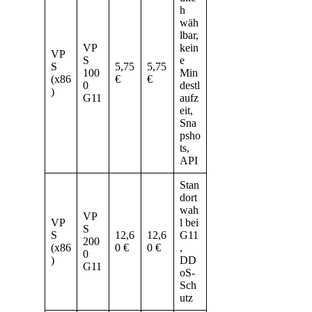
h
wäh
lbar,
VP
kein
VP
S
e
S
5,75
5,75
100
Min
(x86
€
€
0
destl
)
G11
aufz
eit,
Sna
psho
ts,
API
Stan
dort
wah
VP
VP
l bei
S
S
12,6
12,6
G11
200
(x86
0 €
0 €
,
0
)
DD
G11
oS-
Sch
utz