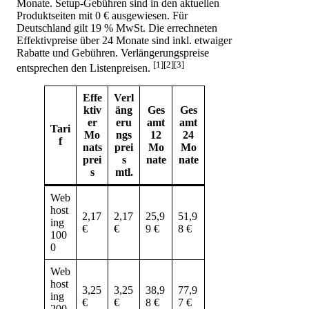
Monate. Setup-Gebühren sind in den aktuellen
Produktseiten mit 0 € ausgewiesen. Für
Deutschland gilt 19 % MwSt. Die errechneten
Effektivpreise über 24 Monate sind inkl. etwaiger
Rabatte und Gebühren. Verlängerungspreise
[1][2][3]
entsprechen den Listenpreisen.
Effe
Verl
ktiv
äng
Ges
Ges
er
eru
amt
amt
Tari
Mo
ngs
12
24
f
nats
prei
Mo
Mo
prei
s
nate
nate
s
mtl.
Web
host
2,17
2,17
25,9
51,9
ing
€
€
9 €
8 €
100
0
Web
host
3,25
3,25
38,9
77,9
ing
€
€
8 €
7 €
200