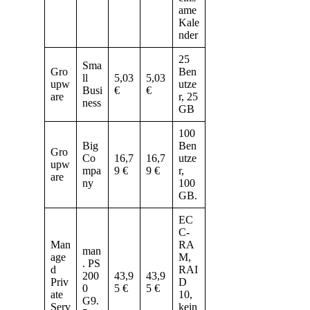
ame
Kale
nder
25
Sma
Gro
Ben
ll
5,03
5,03
upw
utze
Busi
€
€
are
r, 25
ness
GB
100
Big
Ben
Gro
Co
16,7
16,7
utze
upw
mpa
9 €
9 €
r,
are
ny
100
GB.
EC
C-
Man
RA
man
age
M,
. PS
d
RAI
200
43,9
43,9
Priv
D
0
5 €
5 €
ate
10,
G9.
Serv
kein