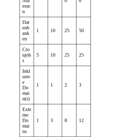
Adr
0
0
esse
n
Dat
enb
1
10
25
50
ank
en
Cro
njob
5
10
25
25
s
Inkl
usiv
e
1
1
2
3
Do
mai
n(s)
Exte
rne
Do
1
3
8
12
mai
ns