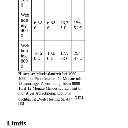
0
Web
host
6,52
6,52
78,2
156,
ing
€
€
5 €
51 €
400
0
Web
host
10,6
10,6
127,
254,
ing
0 €
0 €
23 €
47 €
800
0
Hinweise:
Mindestlaufzeit bei 1000–
4000 laut Produktseiten 12 Monate mit
12-monatiger Abrechnung, beim 8000-
Tarif 12 Monate Mindestlaufzeit mit 6-
monatiger Abrechnung. Optional
[2][3]
buchbar ist „Web Hosting SLA+“.
[13]
Limits