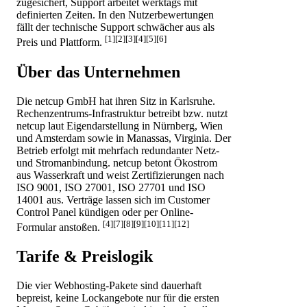
zugesichert, Support arbeitet werktags mit
definierten Zeiten. In den Nutzerbewertungen
fällt der technische Support schwächer aus als
[1][2][3][4][5][6]
Preis und Plattform.
Über das Unternehmen
Die netcup GmbH hat ihren Sitz in Karlsruhe.
Rechenzentrums-Infrastruktur betreibt bzw. nutzt
netcup laut Eigendarstellung in Nürnberg, Wien
und Amsterdam sowie in Manassas, Virginia. Der
Betrieb erfolgt mit mehrfach redundanter Netz-
und Stromanbindung. netcup betont Ökostrom
aus Wasserkraft und weist Zertifizierungen nach
ISO 9001, ISO 27001, ISO 27701 und ISO
14001 aus. Verträge lassen sich im Customer
Control Panel kündigen oder per Online-
[4][7][8][9][10][11][12]
Formular anstoßen.
Tarife & Preislogik
Die vier Webhosting-Pakete sind dauerhaft
bepreist, keine Lockangebote nur für die ersten