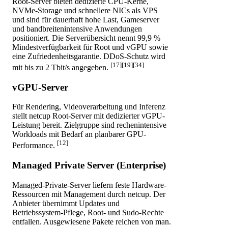
Root-Server bieten dedizierte CPU-Kerne,
NVMe-Storage und schnellere NICs als VPS
und sind für dauerhaft hohe Last, Gameserver
und bandbreitenintensive Anwendungen
positioniert. Die Serverübersicht nennt 99,9 %
Mindestverfügbarkeit für Root und vGPU sowie
eine Zufriedenheitsgarantie. DDoS-Schutz wird
[17][19][34]
mit bis zu 2 Tbit/s angegeben.
vGPU-Server
Für Rendering, Videoverarbeitung und Inferenz
stellt netcup Root-Server mit dedizierter vGPU-
Leistung bereit. Zielgruppe sind rechenintensive
Workloads mit Bedarf an planbarer GPU-
[12]
Performance.
Managed Private Server (Enterprise)
Managed-Private-Server liefern feste Hardware-
Ressourcen mit Management durch netcup. Der
Anbieter übernimmt Updates und
Betriebssystem-Pflege, Root- und Sudo-Rechte
entfallen. Ausgewiesene Pakete reichen von man.