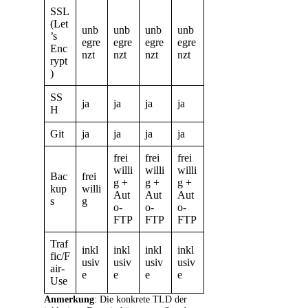
SSL
(Let
unb
unb
unb
unb
’s
egre
egre
egre
egre
Enc
nzt
nzt
nzt
nzt
rypt
)
SS
ja
ja
ja
ja
H
Git
ja
ja
ja
ja
frei
frei
frei
willi
willi
willi
Bac
frei
g +
g +
g +
kup
willi
Aut
Aut
Aut
s
g
o-
o-
o-
FTP
FTP
FTP
Traf
inkl
inkl
inkl
inkl
fic/F
usiv
usiv
usiv
usiv
air-
e
e
e
e
Use
Anmerkung
: Die konkrete TLD der