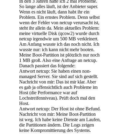
In den 3 Jahren hatte ich 2 mal Probleme.
So lange alles läuft, ist der Anbieter super.
Wenn es nicht läuft, dann habt ihr ein
Problem. Ein ernstes Problem. Denn selbst
wenn der Fehler von netcup verursacht ist,
steht ihr allein da. Mein aktuelles Problem:
meine virtuelle Disk (qcow2) wurde durch
netcup irgendwie um 500 MB verkleinert.
Am Anfang wusste ich das noch nicht. Ich
wusste nur: ich kann nicht mehr booten.
Meine Boot-Partition ist plötzlich nur noch
1 MB groß. Also eine Anfrage an netcup.
Danach passiert das folgende:
Antwort netcup: Sie haben einen non-
managed Server. Sie sind auf sich gestellt.
Nachricht von mir: Das ist mir klar. Aber
es gab ja offensichtlich auch Probleme im
Host (die Performance war auf
Lochstreifenniveau). Prüft doch mal den
Host.
Antwort netcup: Der Host ist ohne Befund.
Nachricht von mir: Meine Boot-Partition
ist weg. Ich habe keine Dienste am Laufen,
die Partitionen ändern. Die Logs zeigen
keine Kompromittierung des Systems.