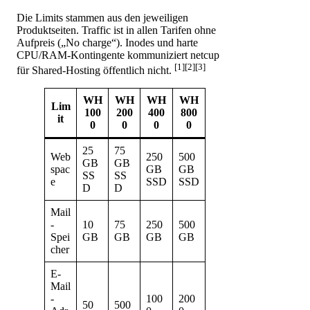
Die Limits stammen aus den jeweiligen
Produktseiten. Traffic ist in allen Tarifen ohne
Aufpreis („No charge“). Inodes und harte
CPU/RAM-Kontingente kommuniziert netcup
[1][2][3]
für Shared-Hosting öffentlich nicht.
WH
WH
WH
WH
Lim
100
200
400
800
it
0
0
0
0
25
75
Web
250
500
GB
GB
spac
GB
GB
SS
SS
e
SSD
SSD
D
D
Mail
-
10
75
250
500
Spei
GB
GB
GB
GB
cher
E-
Mail
-
100
200
50
500