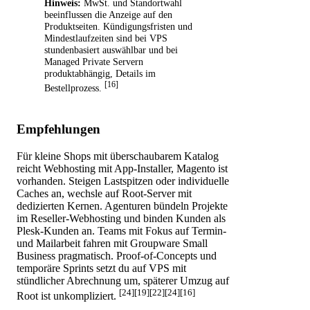
Hinweis:
MwSt. und Standortwahl
beeinflussen die Anzeige auf den
Produktseiten. Kündigungsfristen und
Mindestlaufzeiten sind bei VPS
stundenbasiert auswählbar und bei
Managed Private Servern
produktabhängig, Details im
[16]
Bestellprozess.
Empfehlungen
Für kleine Shops mit überschaubarem Katalog
reicht Webhosting mit App-Installer, Magento ist
vorhanden. Steigen Lastspitzen oder individuelle
Caches an, wechsle auf Root-Server mit
dedizierten Kernen. Agenturen bündeln Projekte
im Reseller-Webhosting und binden Kunden als
Plesk-Kunden an. Teams mit Fokus auf Termin-
und Mailarbeit fahren mit Groupware Small
Business pragmatisch. Proof-of-Concepts und
temporäre Sprints setzt du auf VPS mit
stündlicher Abrechnung um, späterer Umzug auf
[24][19][22][24][16]
Root ist unkompliziert.