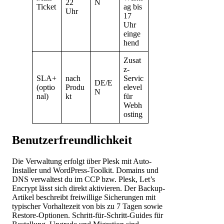
22
N
Ticket
ag bis
Uhr
17
Uhr
einge
hend
Zusat
z-
SLA+
nach
Servic
DE/E
(optio
Produ
elevel
N
nal)
kt
für
Webh
osting
Benutzerfreundlichkeit
Die Verwaltung erfolgt über Plesk mit Auto-
Installer und WordPress-Toolkit. Domains und
DNS verwaltest du im CCP bzw. Plesk, Let’s
Encrypt lässt sich direkt aktivieren. Der Backup-
Artikel beschreibt freiwillige Sicherungen mit
typischer Vorhaltezeit von bis zu 7 Tagen sowie
Restore-Optionen. Schritt-für-Schritt-Guides für