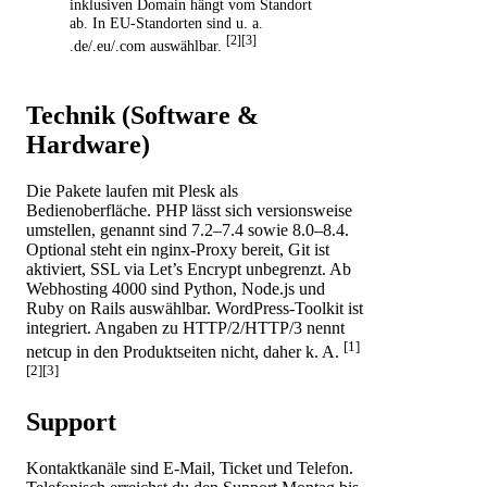
inklusiven Domain hängt vom Standort
ab. In EU-Standorten sind u. a.
[2][3]
.de/.eu/.com auswählbar.
Technik (Software &
Hardware)
Die Pakete laufen mit Plesk als
Bedienoberfläche. PHP lässt sich versionsweise
umstellen, genannt sind 7.2–7.4 sowie 8.0–8.4.
Optional steht ein nginx-Proxy bereit, Git ist
aktiviert, SSL via Let’s Encrypt unbegrenzt. Ab
Webhosting 4000 sind Python, Node.js und
Ruby on Rails auswählbar. WordPress-Toolkit ist
integriert. Angaben zu HTTP/2/HTTP/3 nennt
[1]
netcup in den Produktseiten nicht, daher k. A.
[2][3]
Support
Kontaktkanäle sind E-Mail, Ticket und Telefon.