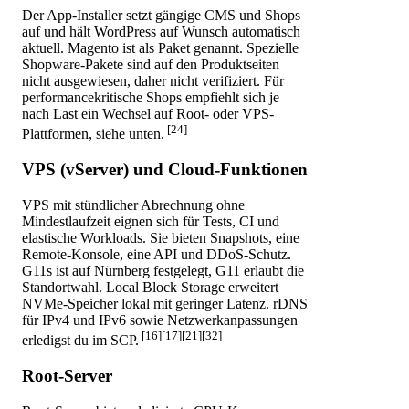
Der App-Installer setzt gängige CMS und Shops
auf und hält WordPress auf Wunsch automatisch
aktuell. Magento ist als Paket genannt. Spezielle
Shopware-Pakete sind auf den Produktseiten
nicht ausgewiesen, daher nicht verifiziert. Für
performancekritische Shops empfiehlt sich je
nach Last ein Wechsel auf Root- oder VPS-
[24]
Plattformen, siehe unten.
VPS (vServer) und Cloud-Funktionen
VPS mit stündlicher Abrechnung ohne
Mindestlaufzeit eignen sich für Tests, CI und
elastische Workloads. Sie bieten Snapshots, eine
Remote-Konsole, eine API und DDoS-Schutz.
G11s ist auf Nürnberg festgelegt, G11 erlaubt die
Standortwahl. Local Block Storage erweitert
NVMe-Speicher lokal mit geringer Latenz. rDNS
für IPv4 und IPv6 sowie Netzwerkanpassungen
[16][17][21][32]
erledigst du im SCP.
Root-Server