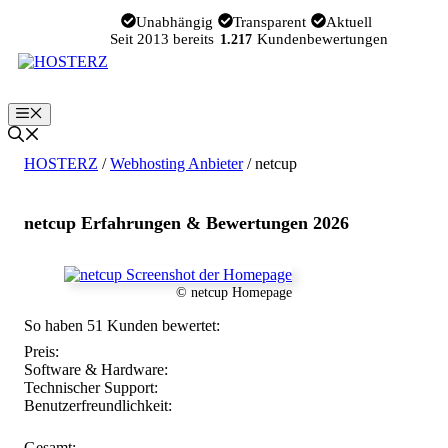
Zum
Unabhängig
Transparent
Aktuell
Inhalt
Seit 2013 bereits
Kundenbewertungen
1.217
springen
Menü
HOSTERZ
/
Webhosting Anbieter
/
netcup
netcup Erfahrungen & Bewertungen 2026
© netcup Homepage
So haben 51 Kunden bewertet:
Preis:
Software & Hardware:
Technischer Support:
Benutzerfreundlichkeit:
Gesamt: