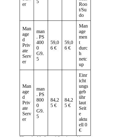
5
er
Roo
t/Su
do
Man
Man
man
age
age
. PS
men
d
400
59,0
59,0
t
Priv
0
6 €
6 €
durc
ate
G9.
h
Serv
5
netc
er
up
Einr
icht
Man
ungs
man
age
geb
. PS
d
ühr
800
84,2
84,2
Priv
laut
0
5 €
5 €
ate
Seit
G9.
Serv
e
5
er
aktu
ell 0
€